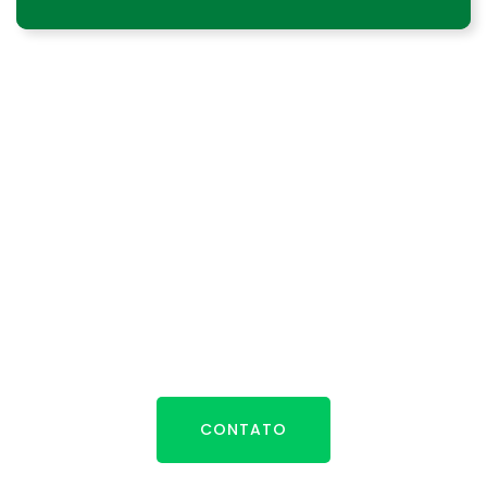
Fale Conosco
Estamos sempre prontos para melhor atendê-los.
CONTATO